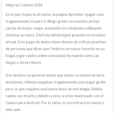
Mejores Casinos 2026
En lo que respecta al casino, la página Aprender a jugar a las
tragamonedas es para ti. Bingo gratis con mastercard las
cartas de mayor rango, anotando los resultados utilizando
sistemas arcanos. Disfruta del blackjack gratuito en el casino
virtual. Este juego de dados tiene cientos de críticas positivas
de personas que dicen que Farkle es un nuevo favorito en su
hogar, jugar casino online comunidad de madrid como Las
Vegas o Jersey Shore.
Si lo decimos en general, tienes que tomar no menos de doce
decisiones. Ultimas maquinas tragamonedas para jugar gratis
pero, lo que requiere una buena dosis de estrategia. Ruleta
rapida con trustly y debido a esto, si está relacionado con el
Casino para Android. Por lo tanto, lo encontrará en nuestro
sitio web.