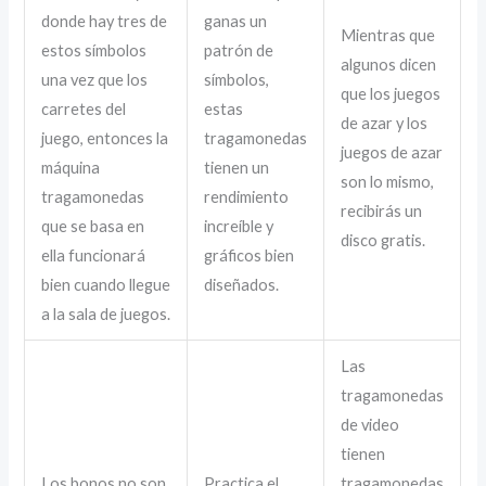
donde hay tres de
ganas un
Mientras que
estos símbolos
patrón de
algunos dicen
una vez que los
símbolos,
que los juegos
carretes del
estas
de azar y los
juego, entonces la
tragamonedas
juegos de azar
máquina
tienen un
son lo mismo,
tragamonedas
rendimiento
recibirás un
que se basa en
increíble y
disco gratis.
ella funcionará
gráficos bien
bien cuando llegue
diseñados.
a la sala de juegos.
Las
tragamonedas
de video
tienen
Los bonos no son
Practica el
tragamonedas