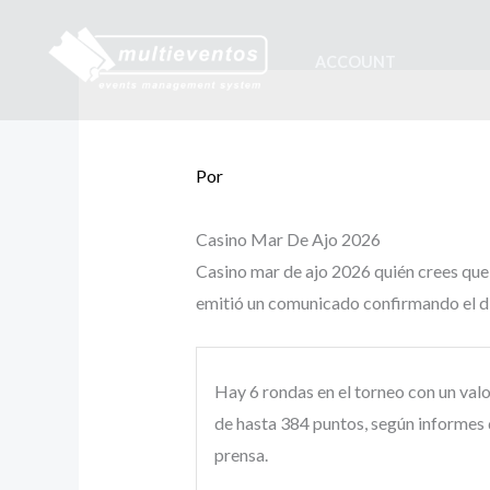
Ir
al
ACCOUNT
contenido
Por
Casino Mar De Ajo 2026
Casino mar de ajo 2026 quién crees que
emitió un comunicado confirmando el d
Hay 6 rondas en el torneo con un valo
de hasta 384 puntos, según informes
prensa.