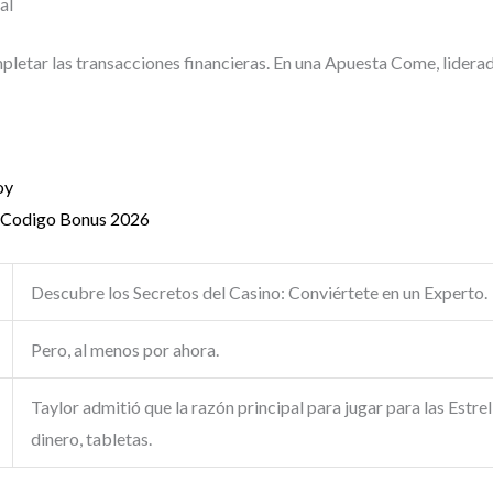
al
pletar las transacciones financieras. En una Apuesta Come, liderado
oy
 Codigo Bonus 2026
Descubre los Secretos del Casino: Conviértete en un Experto.
Pero, al menos por ahora.
Taylor admitió que la razón principal para jugar para las Estre
dinero, tabletas.