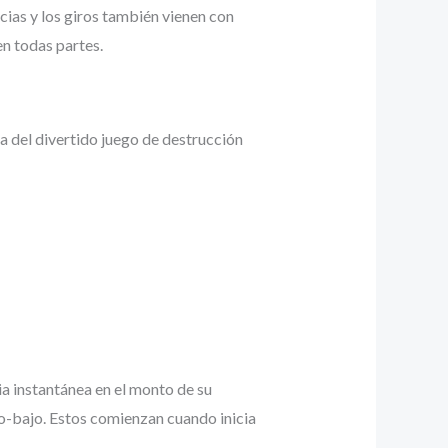
cias y los giros también vienen con
en todas partes.
a del divertido juego de destrucción
ia instantánea en el monto de su
to-bajo. Estos comienzan cuando inicia