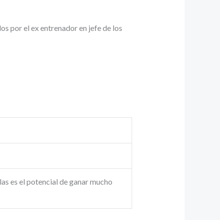
s por el ex entrenador en jefe de los
llas es el potencial de ganar mucho