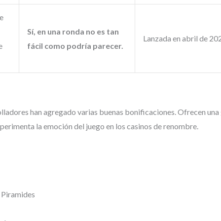
e
Sí, en una ronda no es tan
Lanzada en abril de 20
e
fácil como podría parecer.
rolladores han agregado varias buenas bonificaciones. Ofrecen una
erimenta la emoción del juego en los casinos de renombre.
 Piramides