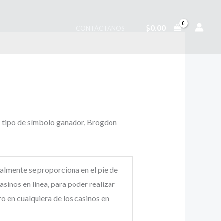
$
0.00
CONTÁCTANOS
el tipo de símbolo ganador, Brogdon
almente se proporciona en el pie de
asinos en línea, para poder realizar
o en cualquiera de los casinos en