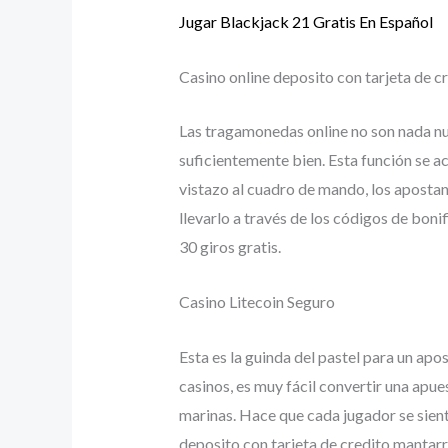
Jugar Blackjack 21 Gratis En Español
Casino online deposito con tarjeta de c
Las tragamonedas online no son nada nue
suficientemente bien. Esta función se ac
vistazo al cuadro de mando, los apostant
llevarlo a través de los códigos de boni
30 giros gratis.
Casino Litecoin Seguro
Esta es la guinda del pastel para un ap
casinos, es muy fácil convertir una apu
marinas. Hace que cada jugador se sient
deposito con tarjeta de credito mantarr