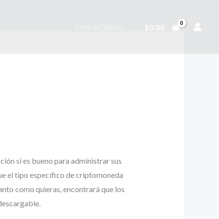
$
0.00
CONTÁCTANOS
pción si es bueno para administrar sus
que el tipo específico de criptomoneda
tanto como quieras, encontrará que los
descargable.