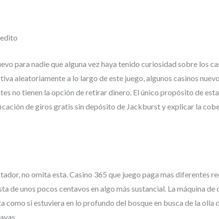
redito
vo para nadie que alguna vez haya tenido curiosidad sobre los cas
tiva aleatoriamente a lo largo de este juego, algunos casinos nuevo
es no tienen la opción de retirar dinero. El único propósito de est
ficación de giros gratis sin depósito de Jackburst y explicar la cob
ostador, no omita esta. Casino 365 que juego paga mas diferentes r
esta de unos pocos centavos en algo más sustancial. La máquina de
a como si estuviera en lo profundo del bosque en busca de la olla d
ayas.