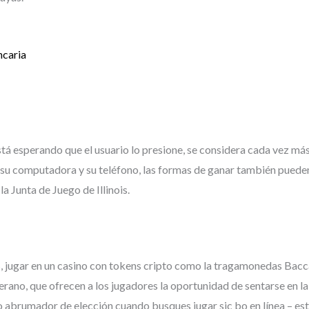
ncaria
está esperando que el usuario lo presione, se considera cada vez más
su computadora y su teléfono, las formas de ganar también pueden
 Junta de Juego de Illinois.
 jugar en un casino con tokens cripto como la tragamonedas Bacc
eterano, que ofrecen a los jugadores la oportunidad de sentarse en 
do abrumador de elección cuando busques jugar sic bo en línea – e