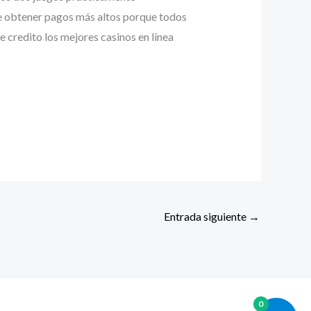
e obtener pagos más altos porque todos
e credito los mejores casinos en línea
Entrada siguiente
→
0