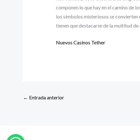
componen lo que hay en el camino de l
los símbolos misteriosos se convierten e
tienen que destacarse de la multitud de
Nuevos Casinos Tether
←
Entrada anterior