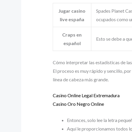
Jugar casino
Spades Planet Cas
live españa
ocupados como un 
Craps en
Esto se debe a que
español
Cómo interpretar las estadísticas de l
El proceso es muy rápido y sencillo, po
línea de cabeza más grande.
Casino Online Legal Extremadura
Casino Oro Negro Online
Entonces, solo lee la letra peque
Aquí le proporcionamos todos los