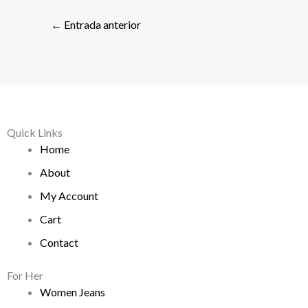
←
Entrada anterior
Quick Links
Home
About
My Account
Cart
Contact
For Her
Women Jeans