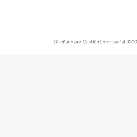
Diseñado por Gestión Empresarial 3000