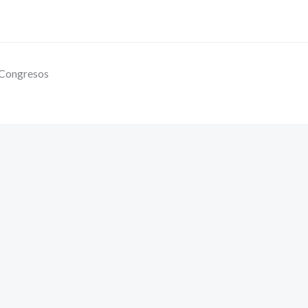
 Congresos