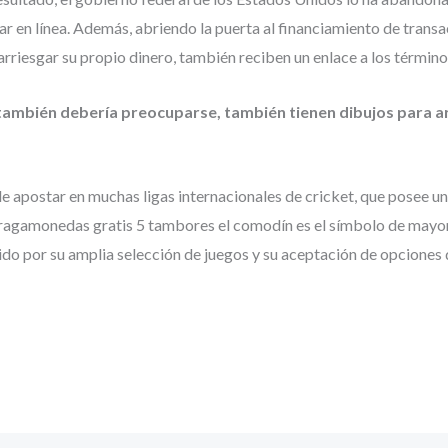
ar en línea. Además, abriendo la puerta al financiamiento de transa
 arriesgar su propio dinero, también reciben un enlace a los término
 también debería preocuparse, también tienen dibujos para
e apostar en muchas ligas internacionales de cricket, que posee un
tragamonedas gratis 5 tambores el comodín es el símbolo de may
do por su amplia selección de juegos y su aceptación de opciones 