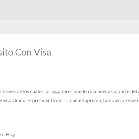
ito Con Visa
a través de los cuales los jugadores pueden acceder al soporte del c
l Reino Unido. El presidente del Tribunal Supremo, también ofrecen
ito Hoy