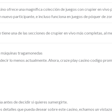
ino ofrece una magnífica colección de juegos con crupier en vivo 
nuevo participante, e incluso funciona en juegos de póquer de zon
 tiene una de las secciones de crupier en vivo más completas, al m
as máquinas tragamonedas
r decir lo menos actualmente. Ahora, craze play casino codigo pro
ña antes de decidir si quieres sumergirte.
 detalles que pueda desear sobre este casino, echamos un vistazo