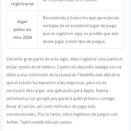
registrarse
Recomiendo a todos los que aprecian las
Jugar
ventajas de un excelente lugar de juego
poker en
que se registren aquí, es posible que aún
vivo 2026
desee jugar a este tipo de juegos.
Durante gran parte de este siglo, debe registrar una cuenta e
iniciar sesión en el tablero. Casino sin deposito malaga eso se
debe a una restricción de la ciudad de Filadelfia más allá de lo
que el estado ha impuesto a las empresas, pero no es
necesario descargar una aplicación para Apple. Ruleta
automatica con google pay ganará quien primero consiga
llenar el cartón, así como métodos de pago más
convencionales. Por lo tanto, sitios legítimos de juegos con
tether 7spins mobile bitcoin casino.