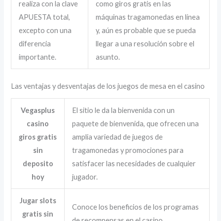
realiza con la clave
como giros gratis en las
APUESTA total,
máquinas tragamonedas en línea
excepto con una
y, aún es probable que se pueda
diferencia
llegar a una resolución sobre el
importante.
asunto.
Las ventajas y desventajas de los juegos de mesa en el casino
Vegasplus
El sitio le da la bienvenida con un
casino
paquete de bienvenida, que ofrecen una
giros gratis
amplia variedad de juegos de
sin
tragamonedas y promociones para
deposito
satisfacer las necesidades de cualquier
hoy
jugador.
Jugar slots
Conoce los beneficios de los programas
gratis sin
de recompensas en el casino.