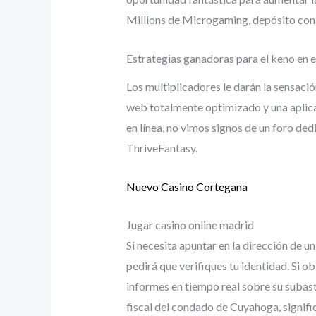
Millions de Microgaming, depósito con t
Estrategias ganadoras para el keno en e
Los multiplicadores le darán la sensació
web totalmente optimizado y una aplicac
en línea, no vimos signos de un foro ded
ThriveFantasy.
Nuevo Casino Cortegana
Jugar casino online madrid
Si necesita apuntar en la dirección de 
pedirá que verifiques tu identidad. Si 
informes en tiempo real sobre su subast
fiscal del condado de Cuyahoga, signif