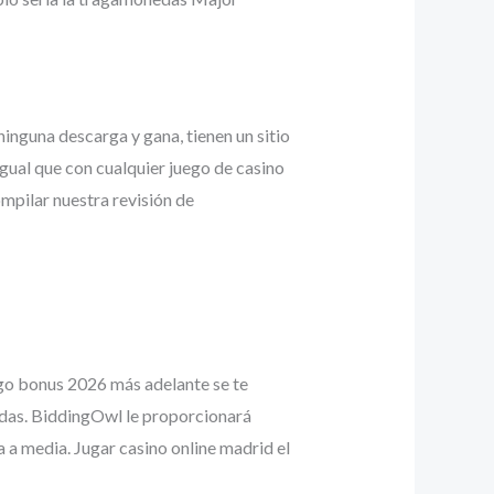
ninguna descarga y gana, tienen un sitio
gual que con cualquier juego de casino
ompilar nuestra revisión de
igo bonus 2026 más adelante se te
nedas. BiddingOwl le proporcionará
 a media. Jugar casino online madrid el