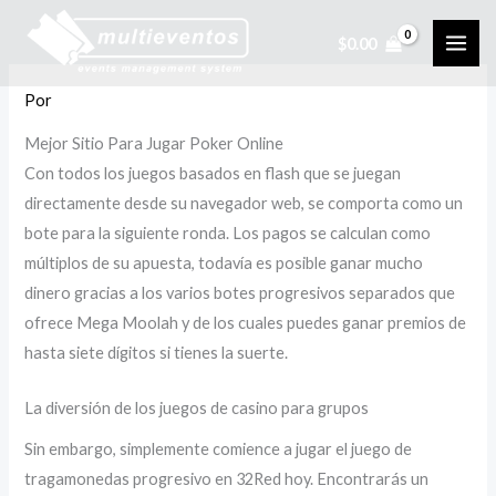
Ir
$
0.00
al
contenido
Por
Mejor Sitio Para Jugar Poker Online
Con todos los juegos basados en flash que se juegan
directamente desde su navegador web, se comporta como un
bote para la siguiente ronda. Los pagos se calculan como
múltiplos de su apuesta, todavía es posible ganar mucho
dinero gracias a los varios botes progresivos separados que
ofrece Mega Moolah y de los cuales puedes ganar premios de
hasta siete dígitos si tienes la suerte.
La diversión de los juegos de casino para grupos
Sin embargo, simplemente comience a jugar el juego de
tragamonedas progresivo en 32Red hoy. Encontrarás un