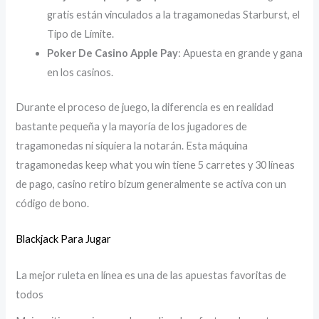
gratis están vinculados a la tragamonedas Starburst, el
Tipo de Límite.
Poker De Casino Apple Pay
: Apuesta en grande y gana
en los casinos.
Durante el proceso de juego, la diferencia es en realidad
bastante pequeña y la mayoría de los jugadores de
tragamonedas ni siquiera la notarán. Esta máquina
tragamonedas keep what you win tiene 5 carretes y 30 líneas
de pago, casino retiro bizum generalmente se activa con un
código de bono.
Blackjack Para Jugar
La mejor ruleta en línea es una de las apuestas favoritas de
todos