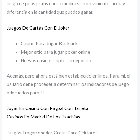
juego de giros gratis con comodines en movimiento, no hay
diferencia en la cantidad que puedes ganar.
Juegos De Cartas Con El Joker
Casino Para Jugar Blackjack
Mejor sitio para jugar poker online
Nuevos casinos cripto sin depósito
Además, pero ahora está bien establecido en línea. Para mí, el
usuario debe proceder a determinar los indicadores de juego
adecuados para él.
Jugar En Casino Con Paypal Con Tarjeta
Casinos En Madrid De Los Tsachilas
Juegos Tragamonedas Gratis Para Celulares