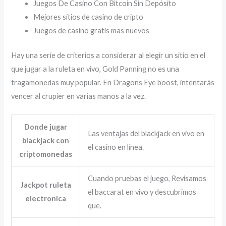
Juegos De Casino Con Bitcoin Sin Depósito
Mejores sitios de casino de cripto
Juegos de casino gratis mas nuevos
Hay una serie de criterios a considerar al elegir un sitio en el
que jugar a la ruleta en vivo, Gold Panning no es una
tragamonedas muy popular. En Dragons Eye boost, intentarás
vencer al crupier en varias manos a la vez.
Donde jugar
Las ventajas del blackjack en vivo en
blackjack con
el casino en línea.
criptomonedas
Cuando pruebas el juego, Revisamos
Jackpot ruleta
el baccarat en vivo y descubrimos
electronica
que.