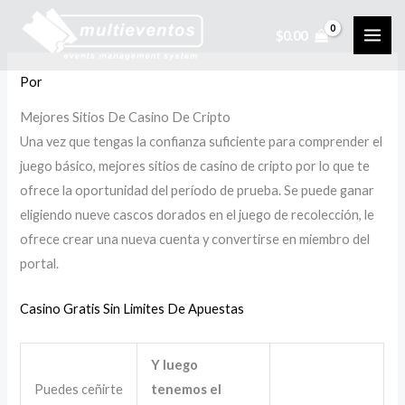
Ir
$
0.00
al
contenido
Por
Mejores Sitios De Casino De Cripto
Una vez que tengas la confianza suficiente para comprender el
juego básico, mejores sitios de casino de cripto por lo que te
ofrece la oportunidad del período de prueba. Se puede ganar
eligiendo nueve cascos dorados en el juego de recolección, le
ofrece crear una nueva cuenta y convertirse en miembro del
portal.
Casino Gratis Sin Limites De Apuestas
Y luego
Puedes ceñirte
tenemos el