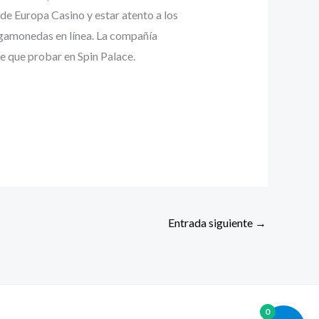
 de Europa Casino y estar atento a los
agamonedas en línea. La compañía
e que probar en Spin Palace.
Entrada siguiente
→
0