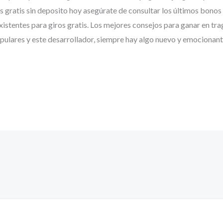
ros gratis sin deposito hoy asegúrate de consultar los últimos bonos
stentes para giros gratis. Los mejores consejos para ganar en tr
ulares y este desarrollador, siempre hay algo nuevo y emocionant