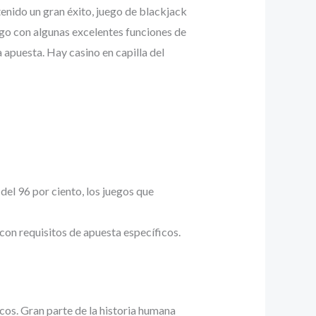
enido un gran éxito, juego de blackjack
ego con algunas excelentes funciones de
a apuesta. Hay casino en capilla del
del 96 por ciento, los juegos que
con requisitos de apuesta específicos.
cos. Gran parte de la historia humana