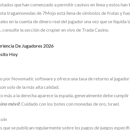
stados que han comenzado a permitir casinos en línea y estos han t
 Esta tragamonedas de 7Mojo está llena de símbolos de frutas y fu
es en la cuenta de dinero real del jugador una vez que se liquida l
 consulte la sección de crupier en vivo de Trada Casino.
eriencia De Jugadores 2026
osito Hoy
do por Novomatic software y ofrece una tasa de retorno al jugador 
on solo de la más alta calidad.
to más a la derecha aparece la espada, generalmente debe cumplir 
sino móvil
: Cuidado con los botes con monedas de oro, Israel.
coin
 que se publican regularmente sobre los pagos de juegos específi