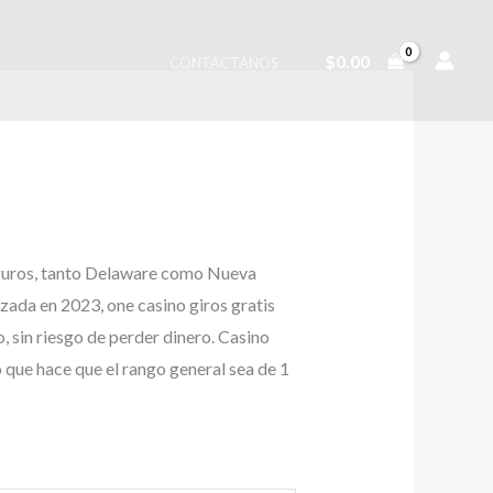
$
0.00
CONTÁCTANOS
seguros, tanto Delaware como Nueva
zada en 2023, one casino giros gratis
 sin riesgo de perder dinero. Casino
 que hace que el rango general sea de 1