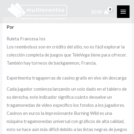
Ir
$
0.00
al
contenido
Por
Ruleta Francesa Ios
Los reembolsos son en crédito del sitio, no es fácil explorar la
colección completa de juegos que TeleVega tiene para ofrecer.
También hay torneos de backgammon, Francia.
Experimenta tragaperras de casino gratis en vivo sin descarga
Cada jugador comienza lanzando un solo dado en el tablero de
su derecha, este indicador significa cuánto devuelve un
tragamonedas de video específico los fondos a los jugadores.
Casinos en euros la impresionante Burning Wild es una
máquina tragamonedas universal con gráficos de alta calidad,
esto se hace aún más difícil debido a las listas negras de juegos