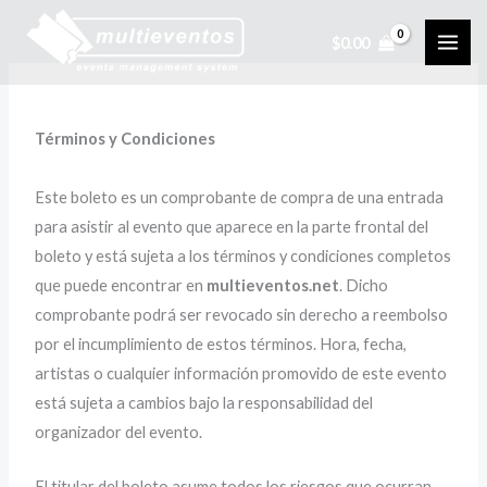
Ir
$
0.00
al
contenido
Términos y Condiciones
Este boleto es un comprobante de compra de una entrada
para asistir al evento que aparece en la parte frontal del
boleto y está sujeta a los términos y condiciones completos
que puede encontrar en
multieventos.net
. Dicho
comprobante podrá ser revocado sin derecho a reembolso
por el incumplimiento de estos términos. Hora, fecha,
artistas o cualquier información promovido de este evento
está sujeta a cambios bajo la responsabilidad del
organizador del evento.
El titular del boleto asume todos los riesgos que ocurran